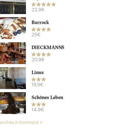
22.9€
Barrock
25€
DIECKMANN´S
20.9€
Linus
19.9€
Schönes Leben
14.9€
unches in Dortmund