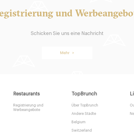
egistrierung und Werbeangebo
Schönes Leben
Schicken Sie uns eine Nachricht
tmund
44139 Dortmund
Mehr >
14.9 €
-
-
/10
/10
Restaurants
TopBrunch
L
Registrierung und
Über TopBrunch
Ou
Werbeangebote
Andere Städte
Ne
Belgium
Switzerland