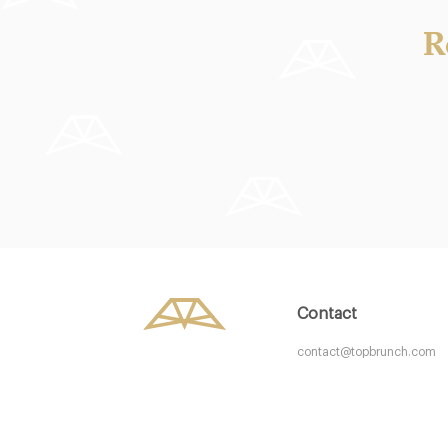
R
Barrock
Linus
44137 Dortmund
44137 Dor
25. €
19.9 €
-
/10
Contact
contact@topbrunch.com