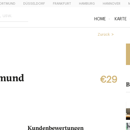
ORTMUND
DÜSSELDORF
FRANKFURT
HAMBURG
HANNOVER
HOME
KARTE
Zurück
tmund
€29
B
Kundenbewertungen