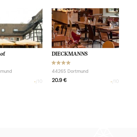
of
DIECKMANN´S
tmund
44265 Dortmund
20.9 €
-
-
/10
/10