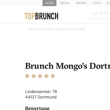
HOME
BERLIN
BREMEN
KÖLN
D
› Mongo's Dortmund
Brunch Dortmund
Brunch Mongo's Dor
Lindemannstr. 78
44137
Dortmund
Bewertung