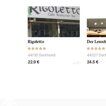
Rigoletto
Der Lennh
44135 Dortmund
44227 Dor
22.9 €
24.5 €
-
/10