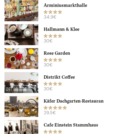
Arminiusmarkthalle
Schneeweiß
34.9€
Hallmann & Klee
DE10245 Berlin
30€
14.9 €
-
/10
Rose Garden
30€
Distrikt Coffee
30€
Käfer Dachgarten-Restauran
29.5€
Cafe Einstein Stammhaus
Arminiusmarkthalle