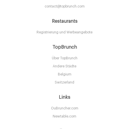
contact@topbrunch.com
Restaurants
19grams Chaussee
Registrierung und Werbeangebote
TopBrunch
10115 Berlin
Über TopBrunch
20. €
-
/10
Andere Städte
Belgium
Switzerland
Links
OuBruncher.com
Newtable.com