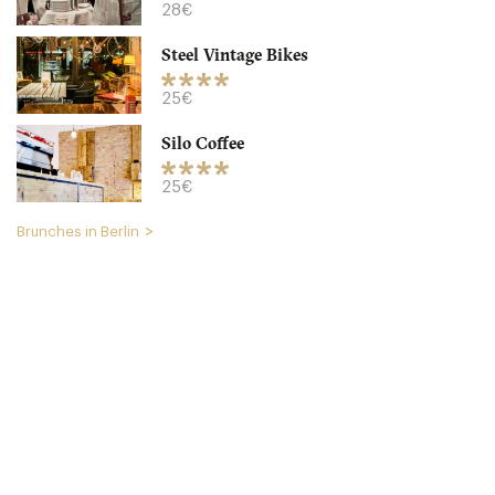
28€
10551 Berlin
Steel Vintage Bikes
34.9 €
-
/10
25€
Silo Coffee
25€
Brunches in Berlin
House of Small Wonder
10117 Berlin
17.5 €
-
/10