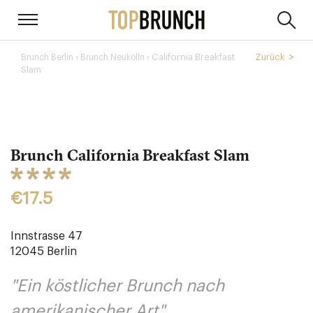
›
California Breakfast
Zurück
Brunch Berlin
Brunch Neukölln ›
Slam
Brunch California Breakfast Slam
€17.5
Innstrasse 47
12045
Berlin
"Ein köstlicher Brunch nach
amerikanischer Art"