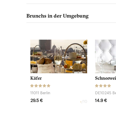
Brunchs in der Umgebung
Käfer
Schneewe
11011 Berlin
DE10245 Be
29.5 €
14.9 €
-
/10