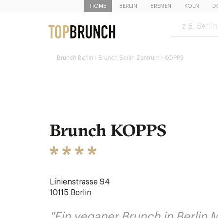
HOME
BERLIN
BREMEN
KÖLN
D
›
KOPPS
Brunch Berlin
Brunch Berlin Zentrum ›
Brunch KOPPS
Linienstrasse 94
10115
Berlin
"Ein veganer Brunch in Berlin M