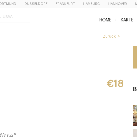
ORTMUND
DÜSSELDORF
FRANKFURT
HAMBURG
HANNOVER
HOME
KARTE
Zurück
€18
B
itte"