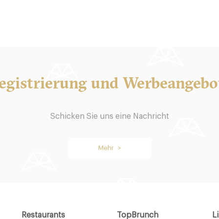
egistrierung und Werbeangebo
 Breakfast Slam
Father Carpenter Coffee
Schicken Sie uns eine Nachricht
n
10178 Berlin
Mehr >
19. €
-
-
/10
/10
Restaurants
TopBrunch
L