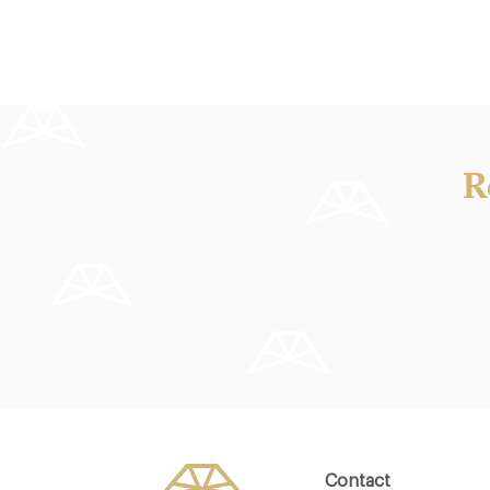
R
House of Small Wonder
California
10117 Berlin
12045 Berli
17.5 €
17.5 €
-
/10
Contact