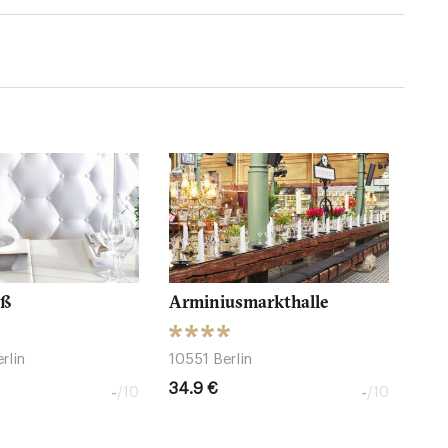
iß
Arminiusmarkthalle
rlin
10551 Berlin
34.9 €
-
-
/10
/10